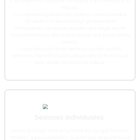
✅Se emplea la repetición constante para internalizar la
música.
✅La repetición y desarrollo auditivo como prioridad
✅El repertorio se construye gradualmente,
comenzando con piezas sencillas que luego se van
incrementando en dificultad a medida que el estudiante
avanza.
✅La producción de un hermoso sonido, usando
ejercicios específicos para desarrollar la técnica y el
tono desde las primeras etapas.
Sesiones individuales
Nuestras clases tiene la facilidad de otorgar horarios
flexibles y personalizados. Solicita dias de preferencia