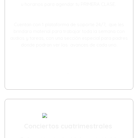
u horarios para agendar tu PRIMERA CLASE.
Cuentan con 1 plataforma de soporte 24/7, que les
brindara material para trabajar toda la semana con
audios y tareas, con una sección especial para padres
donde podran ver los avances de cada uno.
.
Conciertos cuatrimestrales