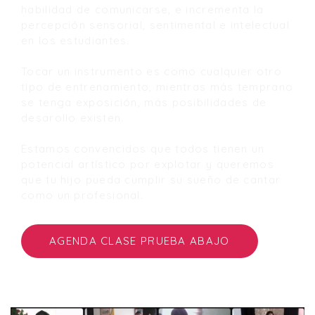
habilidad de comunicarse, e incrementa la
percepción sensorial, sentimental e intelectual
en los estudiantes.
Tocar un instrumento es como cualquier otro
tipo de entrenamiento, mientras más temprano
se tenga exposición, más posibilidades de
desarollo existen.
Estamos convencidos que todos tienen un
potencial artístico por explotar y queremos
que tu hijo pueda cumplir su sueño de cantar
como un profesional.
AGENDA CLASE PRUEBA ABAJO