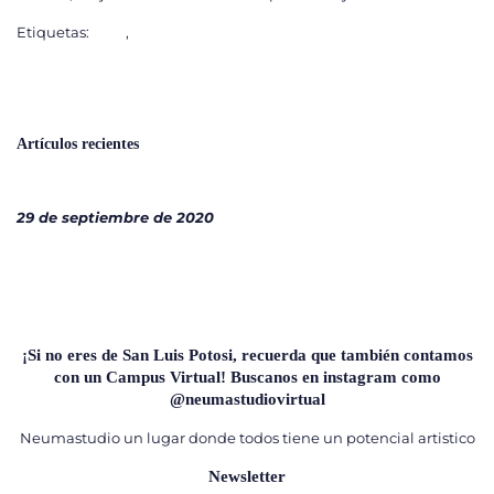
Etiquetas:
blog
,
niños
Leer más →
Artículos recientes
5 normas que no puedes ignorar si quieres no desistir o
comenzar con tu hijo en el piano.
29 de septiembre de 2020
¡Si no eres de San Luis Potosi, recuerda que también contamos
con un Campus Virtual! Buscanos en instagram como
@neumastudiovirtual
Neumastudio un lugar donde todos tiene un potencial artistico
Newsletter